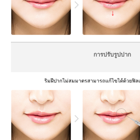
การปรับรูปปาก
ริมฝีปากไม่สมมาตรสามารถแก้ไขได้ด้วยฟิล