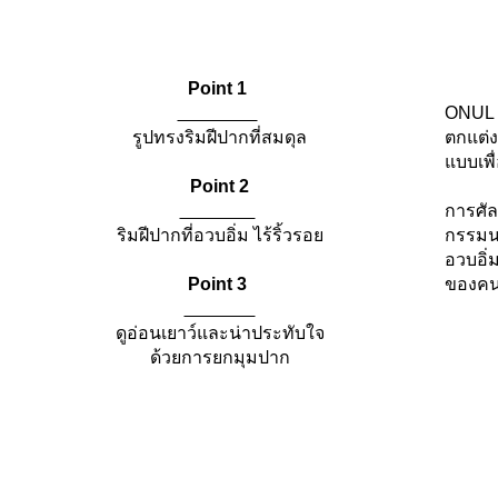
Point 1
​
ONUL ม
รูปทรงริมฝีปากที่สมดุล
ตกแต่ง
แบบเพื
Point 2
​
การศัล
ริมฝีปากที่อวบอิ่ม ไร้ริ้วรอย
กรรมน
อวบอิ
Point 3
ของคนไ
​ ​
ดูอ่อนเยาว์และน่าประทับใจ
ด้วยการยกมุมปาก