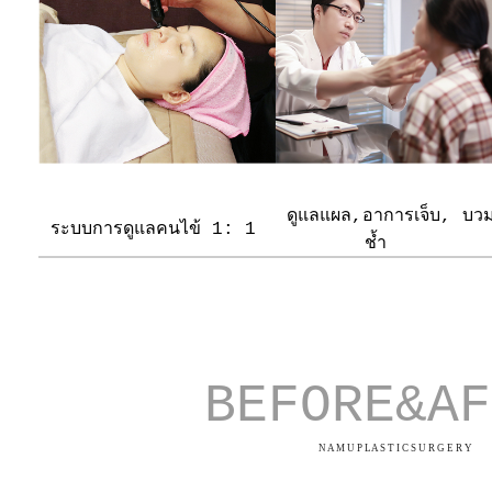
ดูแลแผล,อาการเจ็บ, บว
ระบบการดูแลคนไข้ 1: 1
ช้ำ
BEFORE&AF
N A M U P LA S T I C S U R G E R Y