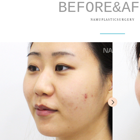
BEFORE&AF
N A M U P LA S T I C S U R G E R Y