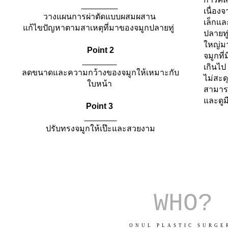
​
เนื่อง
วางแผนการผ่าตัดแบบผสมผสาน
เล็กแ
แก้ไขปัญหาตามสาเหตุที่มาของจมูกปลายทู่
ปลายทู
ใหญ่ม
Point 2
จมูกที
​
เกินไป 
ลดขนาดและความกว้างของจมูกให้เหมาะกับ
ไม่สะด
ใบหน้า
สามารถ
และดูม
Point 3
​ ​
ปรับทรงจมูกให้เป๊ะและสวยงาม
WHO?
ONUL PLASTIC SURGE